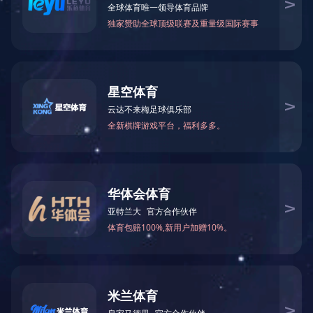
人才招聘
人才理念
招聘信息
联系我们
联系方式
在线留言

导航
星空在线平台-星空（中国）
关于我们

公司简介
星空在线平台
荣誉资质
产品中心

智能安防领域
信息发布系统
远程会议系统
LED显示屏
案例展示
新闻资讯

星空在线平台
星空在线平台-星空（中国）
通知公告
服务中心

服务理念
售后服务
解决方案
人才招聘

人才理念
招聘信息
联系我们
