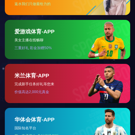
创作者：
来自：
发布信息时光：2020-04-08 11:26
网站浏览量：
详情
上一些:
东莞世纪展示会
下同一个:
无
上的:
北京的世界交易会
下一位:
无
CONTACT INFORMATION
连系的方法
湖南省遵义市观山湖区观河北路乾图服务中心大厦A栋一单园17—4
15085988761
18984065526
643339550@qq.com