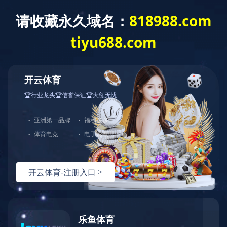
星空在线平台
150 8598 8761
星空在线平台-星空（中国）
关于我们
公司简介
星空在线平台
荣誉资质
产品中心
智能安防领域
信息发布系统
远程会议系统
LED显示屏
案例展示
新闻资讯
星空在线平台
星空在线平台-星空（中国）
通知公告
服务中心
服务理念
售后服务
解决方案