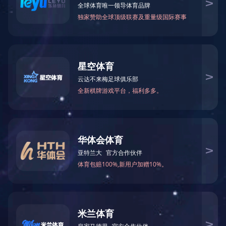
人才招聘
人才理念
招聘信息
联系我们
联系方式
在线留言

导航
星空在线平台-星空（中国）
关于我们

公司简介
星空在线平台
荣誉资质
产品中心

智能安防领域
信息发布系统
远程会议系统
LED显示屏
案例展示
新闻资讯

星空在线平台
星空在线平台-星空（中国）
通知公告
服务中心

服务理念
售后服务
解决方案
人才招聘

人才理念
招聘信息
联系我们
