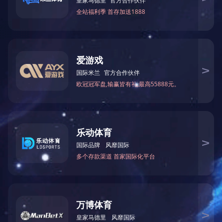
联系方式
在线留言
PREV

NEXT

您现在的位置：
星空在线平台-星空（中国）
/
的例子显示
/
一电脑应用案例
/
西安亚运会
资讯分类


广州亚运会
几大类：
一卡通案例